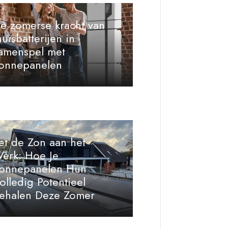
e zomerse kracht van
huisbatterijen in
amenspel met
onnepanelen
et de Zon aan het
erk: Hoe Je
onnepanelen Hun
olledig Potentieel
ehalen Deze Zomer