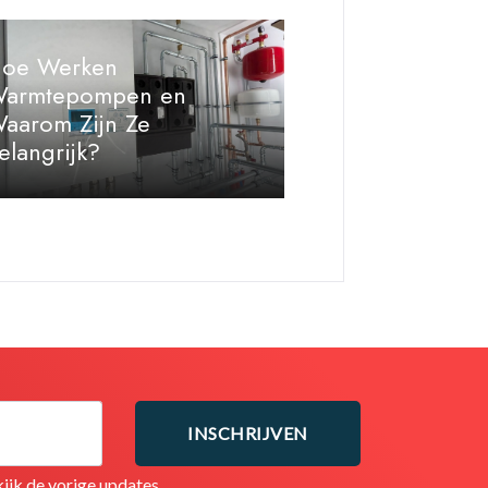
oe Werken
armtepompen en
aarom Zijn Ze
elangrijk?
ijk de vorige updates