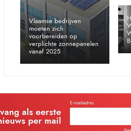
H
Vlaamse bedrijven
W
moeten zich
W
voorbereiden op
B
verplichte zonnepanelen
vanaf 2025
E-mailadres
tvang als eerste
 nieuws per mail
Bek