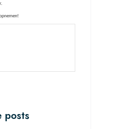
.
s opnemen!
e posts