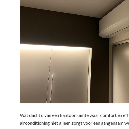
Wat dacht u van een kantoorruimte waar comfort en eff
airconditioning niet alleen zorgt voor een aangenaam w