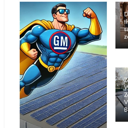
D
t
s
z
Z
W
Z
V
B